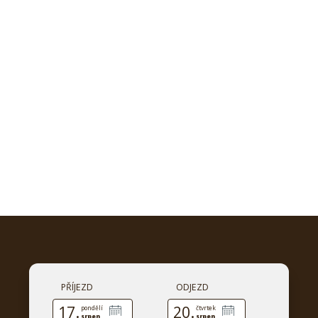
PŘÍJEZD
ODJEZD
17.
20.
pondělí
čtvrtek
srpen
srpen