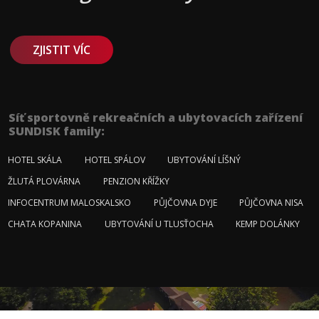
ZJISTIT VÍC
Síť sportovně rekreačních a ubytovacích zařízení
SUNDISK family:
HOTEL SKÁLA
HOTEL SPÁLOV
UBYTOVÁNÍ LÍŠNÝ
ŽLUTÁ PLOVÁRNA
PENZION KŘÍŽKY
INFOCENTRUM MALOSKALSKO
PŮJČOVNA DYJE
PŮJČOVNA NISA
CHATA KOPANINA
UBYTOVÁNÍ U TLUSŤOCHA
KEMP DOLÁNKY