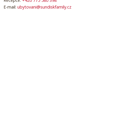
Recepce:
+420 775 580 398
E-mail:
ubytovani@sundiskfamily.cz