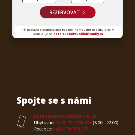
REZERVOVAT
Při poptávce skupinové akce nás pro individuální nabídku prosím
kontaktuje na
hotelskala@sundiskfamily.cz
Spojte se s námi
hotelskala@sundiskfamily.cz
Ubytování:
+420 775 580 398
(8:00 - 22:00)
Recepce:
+420 776 778 377