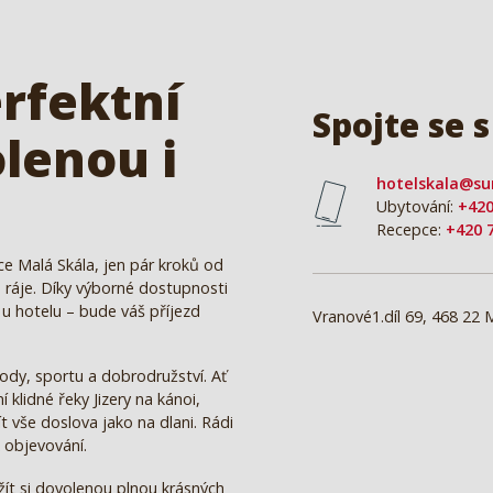
erfektní
Spojte se 
lenou i
hotelskala@su
Ubytování:
+420
Recepce:
+420 
e Malá Skála, jen pár kroků od
 ráje. Díky výborné dostupnosti
u hotelu – bude váš příjezd
Vranové1.díl 69, 468 22 
ody, sportu a dobrodružství. Ať
í klidné řeky Jizery na kánoi,
t vše doslova jako na dlani. Rádi
k objevování.
žít si dovolenou plnou krásných