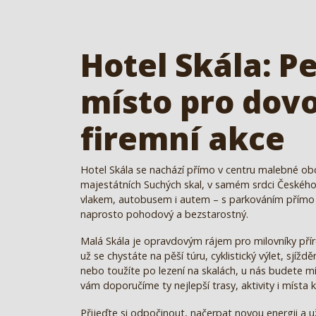
Hotel Skála: P
místo pro dovo
firemní akce
Hotel Skála se nachází přímo v centru malebné obc
majestátních Suchých skal, v samém srdci Českého
vlakem, autobusem i autem – s parkováním přímo 
naprosto pohodový a bezstarostný.
Malá Skála je opravdovým rájem pro milovníky přír
už se chystáte na pěší túru, cyklistický výlet, sjížděn
nebo toužíte po lezení na skalách, u nás budete mí
vám doporučíme ty nejlepší trasy, aktivity i místa 
Přijeďte si odpočinout, načerpat novou energii a u