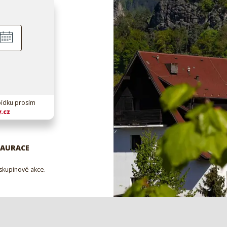
bídku prosím
.cz
STAURACE
skupinové akce.
Prohlédnout si
Pokoje