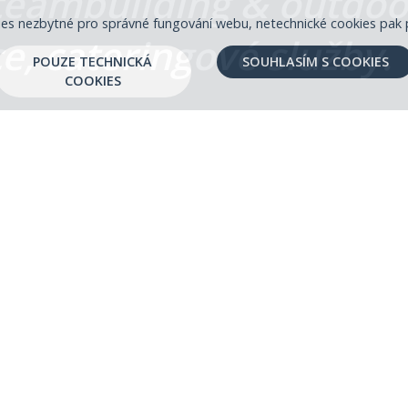
teambuilding & outdoor
es nezbytné pro správné fungování webu, netechnické cookies pak 
e, cateringové služby.
POUZE TECHNICKÁ
SOUHLASÍM S COOKIES
COOKIES
h zařízení SUNDISK family:
ŽLUTÁ PLOVÁRNA
PENZION KŘÍŽKY
INFOCENTRUM MALOSKALSK
MP DOLÁNKY