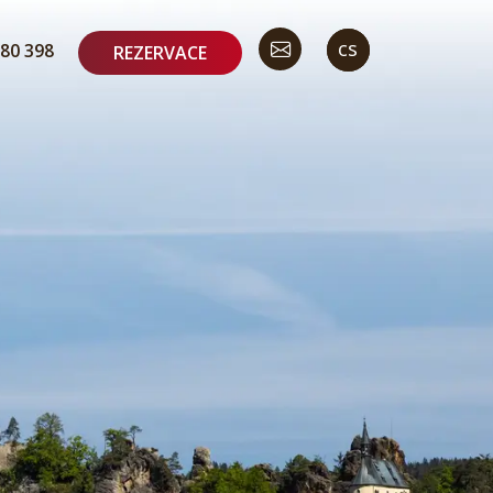
en
cs
80 398
REZERVACE