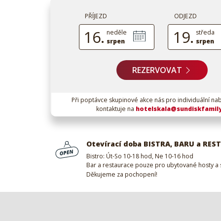
PŘÍJEZD
ODJEZD
16.
19.
neděle
středa
srpen
srpen
REZERVOVAT
Při poptávce skupinové akce nás pro individuální na
kontaktuje na
hotelskala@sundiskfamily
Otevírací doba BISTRA, BARU a RE
Bistro: Út-So 10-18 hod, Ne 10-16 hod
Bar a restaurace pouze pro ubytované hosty a 
Děkujeme za pochopení!
Prohlédnout si
Hotel