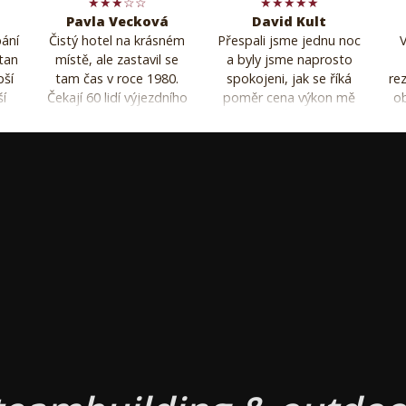
★★★☆☆
★★★★★
Pavla Vecková
David Kult
pání
Čistý hotel na krásném
Přespali jsme jednu noc
V
stan
místě, ale zastavil se
a byly jsme naprosto
pší
tam čas v roce 1980.
spokojeni, jak se říká
rez
ší
Čekají 60 lidí výjezdního
poměr cena výkon mě
ob
ost
zasedání a po obědě
překvapil. Čisté pokoje,
není kde si dát kávu
milá paní recepční.
po
nebo skleničku.... jeden
Snídaně standartní,
i
příklad z mnoha
dokonce mi zařídili
s
bezlepkové pečivo. Za
zd
nás to bylo fajn. Poloha
pr
super.
pří