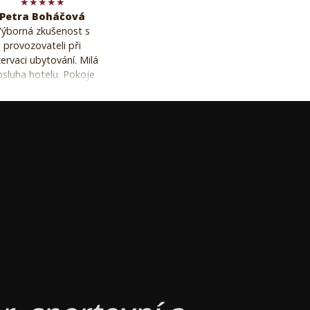
★★★★★
Petra Boháčová
ýborná zkušenost s
provozovateli při
ervaci ubytování. Milá
sluha hotelu. Pokoje
čisté a vybavení v
řádku. Snídaně v ceně
deální při vyletování,
pokojenost. Byli jsme
e po 20 letech, takže
o nás nostalgie a rádi
se vrátíme třeba při
ležitosti letních aktivit
lodě - koloběžky.
Doporučujeme 👍